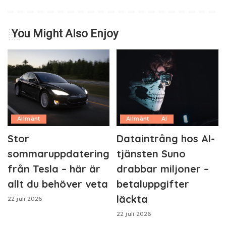
You Might Also Enjoy
Allmänt
Allmänt
AI
Stor
Dataintrång hos AI-
sommaruppdatering
tjänsten Suno
från Tesla – här är
drabbar miljoner –
allt du behöver veta
betaluppgifter
läckta
22 juli 2026
22 juli 2026