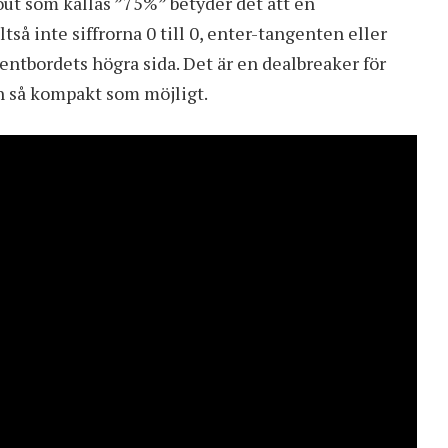
ut som kallas ”75%” betyder det att en
så inte siffrorna 0 till 0, enter-tangenten eller
entbordets högra sida. Det är en dealbreaker för
n så kompakt som möjligt.