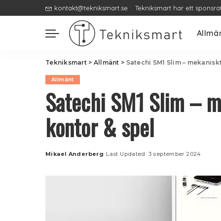
kontakt@tekniksmart.se
Tekniksmart har ett sponsra
Allmä
Tekniksmart
>
Allmänt
>
Satechi SM1 Slim – mekanisk
Allmänt
Satechi SM1 Slim – m
kontor & spel
Mikael Anderberg
Last Updated: 3 september 2024
Posted
by