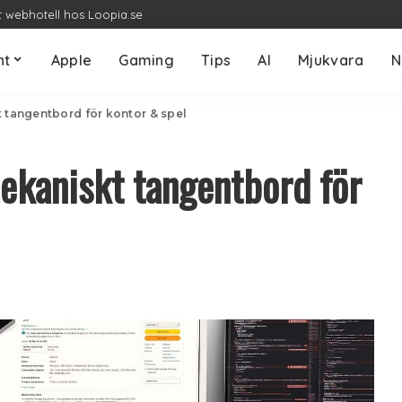
t webhotell hos Loopia.se
nt
Apple
Gaming
Tips
AI
Mjukvara
N
t tangentbord för kontor & spel
ekaniskt tangentbord för