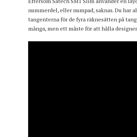
Eftersom Satech SM1 Slim använder en layo
nummerdel, eller numpad, saknas. Du har allt
tangenterna för de fyra räknesätten på tang
många, men ett måste för att hålla designe