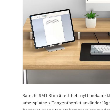
Satechi SM1 Slim är ett helt nytt
mekaniskt
arbetsplatsen. Tangentbordet använder lågpro
kontoret, men utan att kompromissa med s