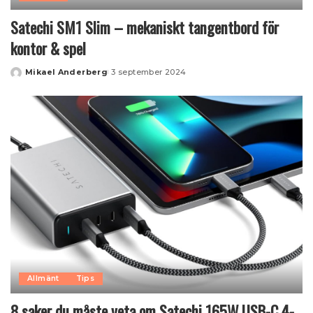
Satechi SM1 Slim – mekaniskt tangentbord för
kontor & spel
Mikael Anderberg
3 september 2024
Posted
by
Allmänt
Tips
8 saker du måste veta om Satechi 165W USB-C 4-