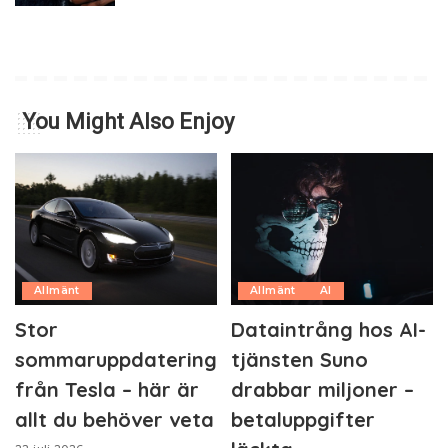
You Might Also Enjoy
Allmänt
Allmänt
AI
Stor
Dataintrång hos AI-
sommaruppdatering
tjänsten Suno
från Tesla – här är
drabbar miljoner –
allt du behöver veta
betaluppgifter