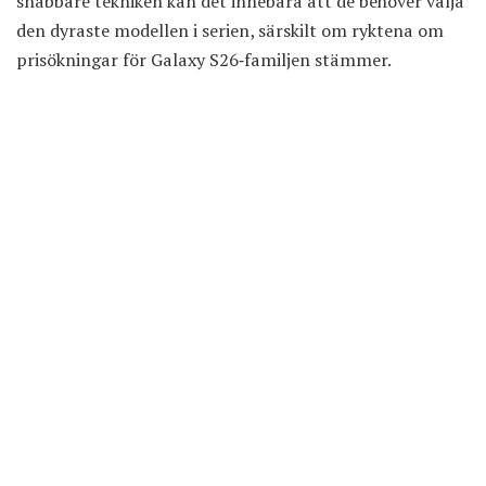
snabbare tekniken kan det innebära att de behöver välja
den dyraste modellen i serien, särskilt om ryktena om
prisökningar för Galaxy S26‑familjen stämmer.