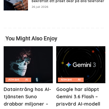
bekräftat att priset ökar på alla telefoner
26 juli 2026
You Might Also Enjoy
Allmänt
AI
Allmänt
AI
Dataintrång hos AI-
Google har släppt
tjänsten Suno
Gemini 3.6 Flash –
drabbar miljoner –
prisvärd AI-modell