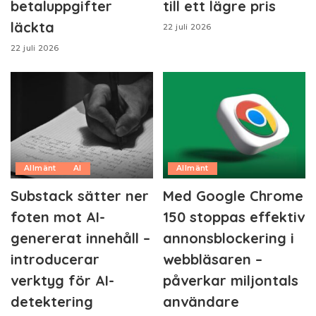
betaluppgifter
till ett lägre pris
läckta
22 juli 2026
22 juli 2026
Allmänt
AI
Allmänt
Substack sätter ner
Med Google Chrome
foten mot AI-
150 stoppas effektiv
genererat innehåll –
annonsblockering i
introducerar
webbläsaren –
verktyg för AI-
påverkar miljontals
detektering
användare