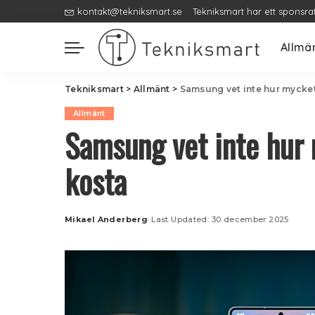
kontakt@tekniksmart.se
Tekniksmart har ett sponsra
Allmä
Tekniksmart
>
Allmänt
>
Samsung vet inte hur mycket
Allmänt
Samsung vet inte hur
kosta
Mikael Anderberg
Last Updated: 30 december 2025
Posted
by