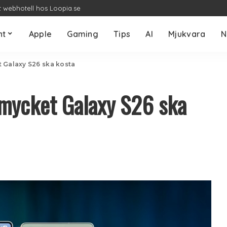
t webhotell hos Loopia.se
nt
Apple
Gaming
Tips
AI
Mjukvara
N
 Galaxy S26 ska kosta
 mycket Galaxy S26 ska