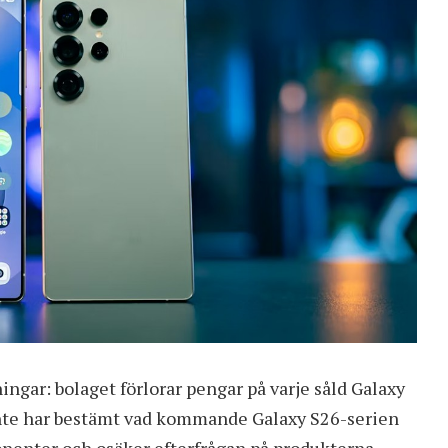
gar: bolaget förlorar pengar på varje såld Galaxy
inte har bestämt vad kommande Galaxy S26-serien
onenter och osäker efterfrågan på produkterna.