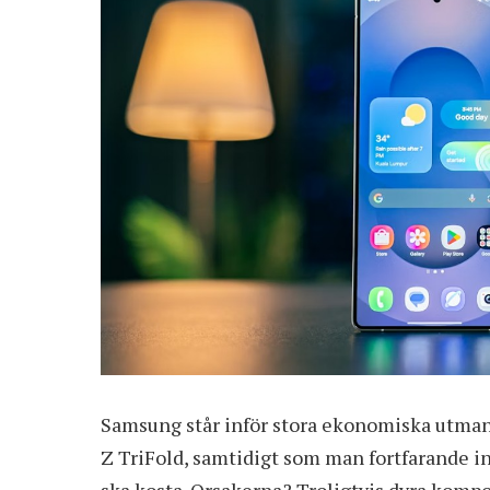
Samsung står inför stora ekonomiska utmanin
Z TriFold, samtidigt som man fortfarande 
ska kosta. Orsakerna? Troligtvis dyra komp