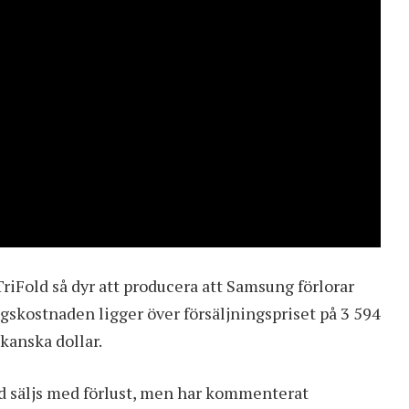
TriFold så dyr att producera att Samsung förlorar
ngskostnaden ligger över försäljningspriset på 3 594
anska dollar.
ld säljs med förlust, men har kommenterat