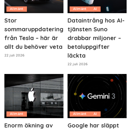
Allmänt
Allmänt
AI
Stor
Dataintrång hos AI-
sommaruppdatering
tjänsten Suno
från Tesla – här är
drabbar miljoner –
allt du behöver veta
betaluppgifter
läckta
22 juli 2026
22 juli 2026
Allmänt
Allmänt
AI
Enorm ökning av
Google har släppt