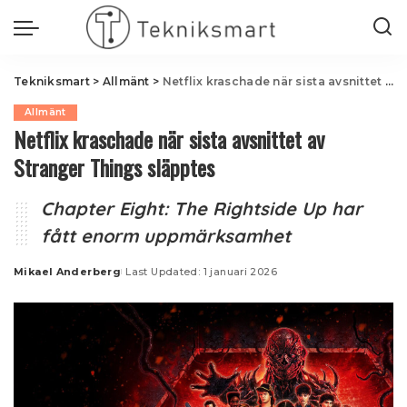
Tekniksmart
>
Allmänt
>
Netflix kraschade när sista avsnittet av Stranger Things släpptes
Allmänt
Netflix kraschade när sista avsnittet av
Stranger Things släpptes
Chapter Eight: The Rightside Up har
fått enorm uppmärksamhet
Mikael Anderberg
Last Updated: 1 januari 2026
Posted
by