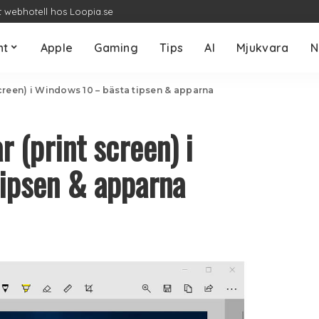
t webhotell hos Loopia.se
nt
Apple
Gaming
Tips
AI
Mjukvara
N
creen) i Windows 10 – bästa tipsen & apparna
 (print screen) i
ipsen & apparna