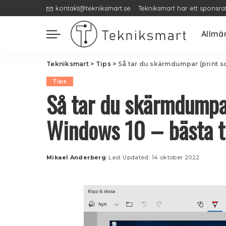
kontakt@tekniksmart.se
Tekniksmart har ett sponsra
Allmä
Tekniksmart
>
Tips
>
Så tar du skärmdumpar (print s
Tips
Så tar du skärmdumpar
Windows 10 – bästa t
Mikael Anderberg
Last Updated: 14 oktober 2022
Posted
by