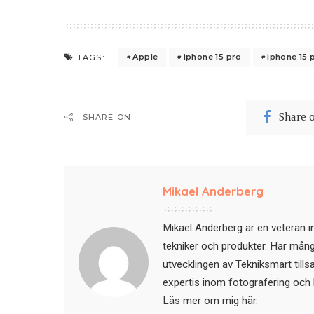
Apple
iphone 15 pro
iphone 15 
TAGS:
Share 
SHARE ON
Mikael Anderberg
Mikael Anderberg är en veteran i
tekniker och produkter. Har mångår
utvecklingen av Tekniksmart till
expertis inom fotografering och 
Läs mer om mig här
.