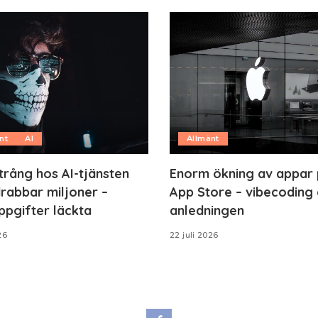
nt
AI
Allmänt
trång hos AI-tjänsten
Enorm ökning av appar
rabbar miljoner –
App Store – vibecoding 
ppgifter läckta
anledningen
26
22 juli 2026