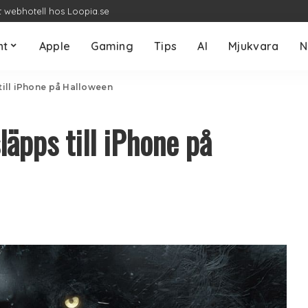
t webhotell hos Loopia.se
nt
Apple
Gaming
Tips
AI
Mjukvara
N
 till iPhone på Halloween
läpps till iPhone på