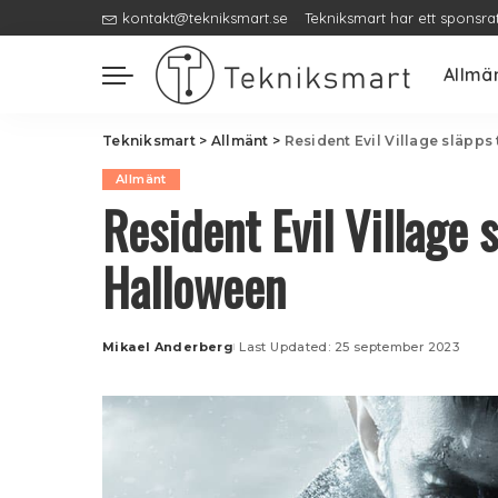
kontakt@tekniksmart.se
Tekniksmart har ett sponsra
Allmä
Tekniksmart
>
Allmänt
>
Resident Evil Village släpps
Allmänt
Resident Evil Village s
Halloween
Mikael Anderberg
Last Updated: 25 september 2023
Posted
by