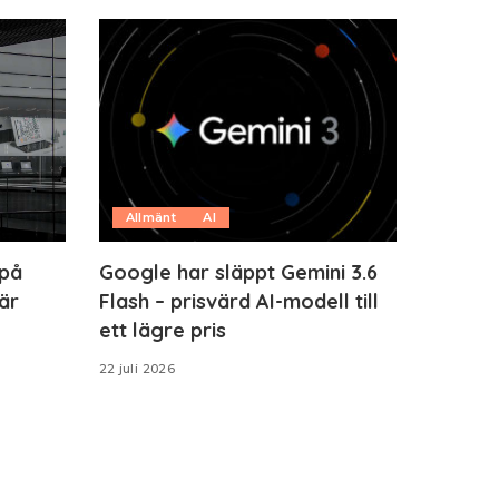
Allmänt
AI
 på
Google har släppt Gemini 3.6
är
Flash – prisvärd AI-modell till
ett lägre pris
22 juli 2026