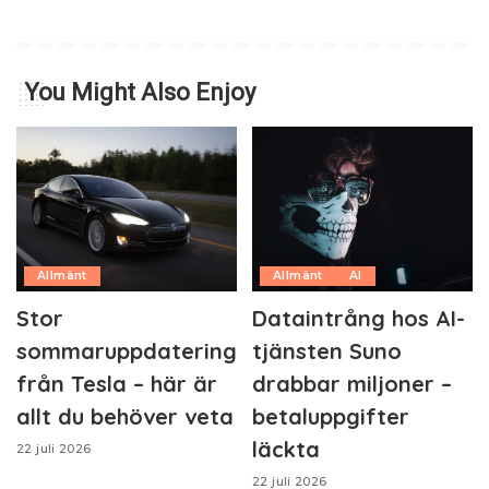
You Might Also Enjoy
Allmänt
Allmänt
AI
Stor
Dataintrång hos AI-
sommaruppdatering
tjänsten Suno
från Tesla – här är
drabbar miljoner –
allt du behöver veta
betaluppgifter
läckta
22 juli 2026
22 juli 2026