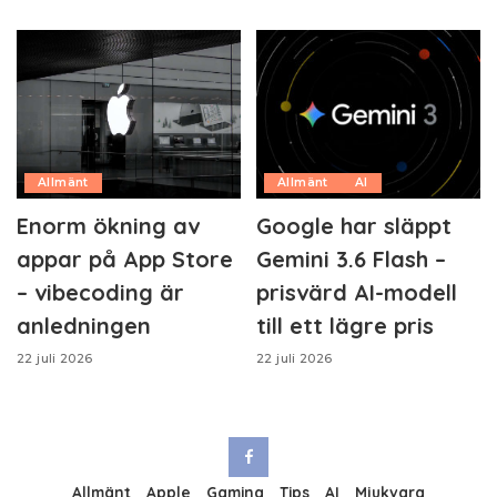
Allmänt
Allmänt
AI
Enorm ökning av
Google har släppt
appar på App Store
Gemini 3.6 Flash –
– vibecoding är
prisvärd AI-modell
anledningen
till ett lägre pris
22 juli 2026
22 juli 2026
Allmänt
Apple
Gaming
Tips
AI
Mjukvara