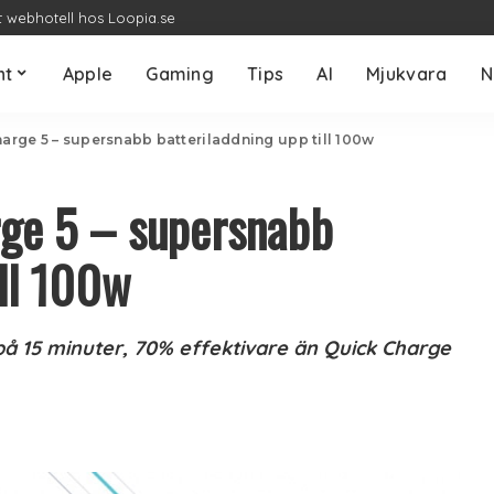
t webhotell hos Loopia.se
nt
Apple
Gaming
Tips
AI
Mjukvara
N
ge 5 – supersnabb batteriladdning upp till 100w
ge 5 – supersnabb
ill 100w
på 15 minuter, 70% effektivare än Quick Charge