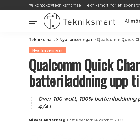
kontakt@tekniksmart.se
Tekniksmart har ett sponsra
Allmä
Tekniksmart
>
Nya lanseringar
>
Qualcomm Quick Char
Nya lanseringar
Qualcomm Quick Char
batteriladdning upp t
Över 100 watt, 100% batteriladdning 
4/4+
Mikael Anderberg
Last Updated: 14 oktober 2022
Posted
by