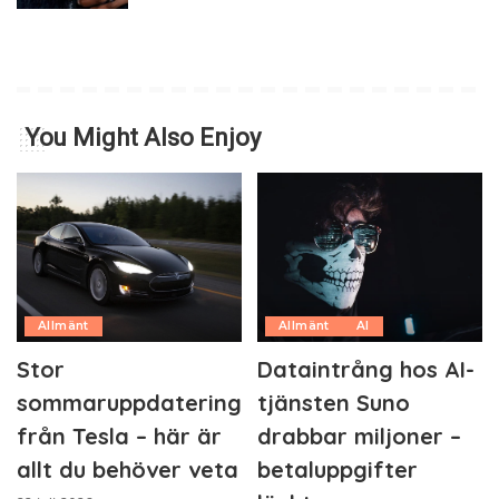
You Might Also Enjoy
Allmänt
Allmänt
AI
Stor
Dataintrång hos AI-
sommaruppdatering
tjänsten Suno
från Tesla – här är
drabbar miljoner –
allt du behöver veta
betaluppgifter