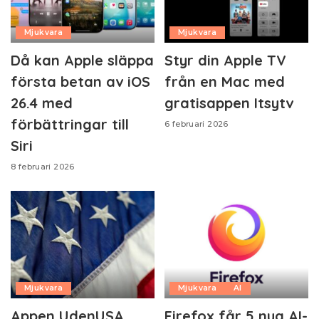
Mjukvara
Mjukvara
Då kan Apple släppa
Styr din Apple TV
första betan av iOS
från en Mac med
26.4 med
gratisappen Itsytv
förbättringar till
6 februari 2026
Siri
8 februari 2026
Mjukvara
Mjukvara
AI
Appen UdenUSA
Firefox får 5 nya AI-