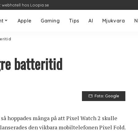
t webhotell hos Loopia.se
nt
Apple
Gaming
Tips
AI
Mjukvara
N
eritid
re batteritid
Foto: Google
så hoppades många på att Pixel Watch 2 skulle
et lanserades den vikbara mobiltelefonen
Pixel Fold
.