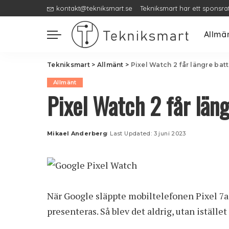
kontakt@tekniksmart.se
Tekniksmart har ett sponsra
Allmä
Tekniksmart
>
Allmänt
>
Pixel Watch 2 får längre batt
Allmänt
Pixel Watch 2 får läng
Mikael Anderberg
Last Updated: 3 juni 2023
Posted
by
När Google släppte mobiltelefonen
Pixel 7a
presenteras. Så blev det aldrig, utan iställ