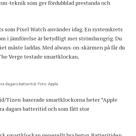
 4nm-teknik som ger fördubblad prestanda och
s som Pixel Watch använder idag. En systemkrets
 i jämförelse är betydligt mer strömhungrig. Du
iet måste laddas. Med always-on-skärmen på får du
The Verge testade smartklockan
.
era dagars batteritid. Foto: Apple
id/Tizen-baserade smartklockorna heter ”
Apple
ra dagars batteritid och som fått stor
ck smartklockan generellt bra betyg. Batteritiden