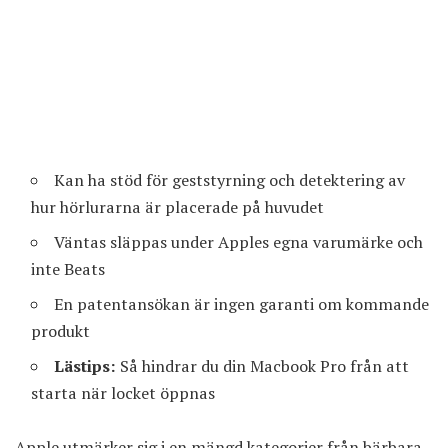
Kan ha stöd för geststyrning och detektering av
hur hörlurarna är placerade på huvudet
Väntas släppas under Apples egna varumärke och
inte Beats
En patentansökan är ingen garanti om kommande
produkt
Lästips:
Så hindrar du din Macbook Pro från att
starta när locket öppnas
Apple utmärker sig i en mängd kategorier från bärbara