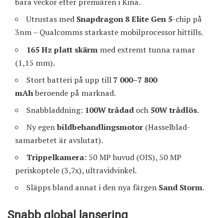
bara veckor efter premiären i Kina.
Utrustas med
Snapdragon 8 Elite Gen 5
-chip på
3nm – Qualcomms starkaste mobilprocessor hittills.
165 Hz platt skärm
med extremt tunna ramar
(1,15 mm).
Stort batteri på upp till
7 000–7 800
mAh
beroende på marknad.
Snabbladdning:
100W trådad
och
50W trådlös
.
Ny egen
bildbehandlingsmotor
(Hasselblad-
samarbetet är avslutat).
Trippelkamera
: 50 MP huvud (OIS), 50 MP
periskoptele (3,7x), ultravidvinkel.
Släpps bland annat i den nya färgen
Sand Storm
.
Snabb global lansering