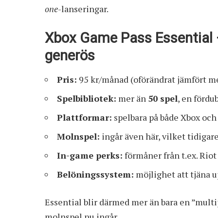
one
-lanseringar.
Xbox Game Pass Essential –
generös
Pris:
95 kr/månad (oförändrat jämfört m
Spelbibliotek:
mer än
50 spel
, en fördu
Plattformar:
spelbara på både Xbox och
Molnspel:
ingår även här, vilket tidigare
In-game perks:
förmåner från t.ex. Riot
Belöningssystem:
möjlighet att tjäna u
Essential blir därmed mer än bara en ”multi
molnspel nu ingår.