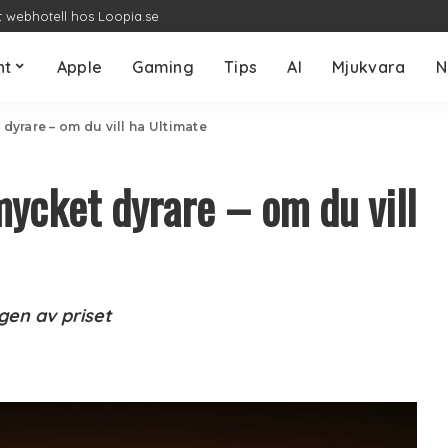
t webhotell hos Loopia.se
nt
Apple
Gaming
Tips
AI
Mjukvara
N
dyrare – om du vill ha Ultimate
ycket dyrare – om du vill
gen av priset