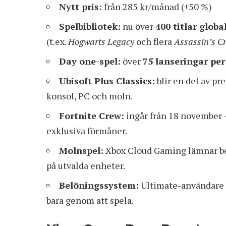
Nytt pris:
från 285 kr/månad (+50 %)
Spelbibliotek:
nu över
400 titlar globa
(t.ex.
Hogwarts Legacy
och flera
Assassin’s C
Day one-spel:
över
75 lanseringar per
Ubisoft Plus Classics:
blir en del av pr
konsol, PC och moln.
Fortnite Crew:
ingår från 18 november
exklusiva förmåner.
Molnspel:
Xbox Cloud Gaming lämnar be
på utvalda enheter.
Belöningssystem:
Ultimate-användare k
bara genom att spela.