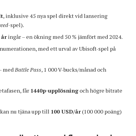
lt
, inklusive 45 nya spel direkt vid lansering
reed
-spel).
 år
ingår – en ökning med 50 % jämfört med 2024.
enumerationen, med ett urval av Ubisoft-spel på
 – med
Battle Pass
, 1 000 V-bucks/månad och
tafasen, får
1440p-upplösning
och högre bitrate
an nu tjäna upp till
100 USD/år
(100 000 poäng)