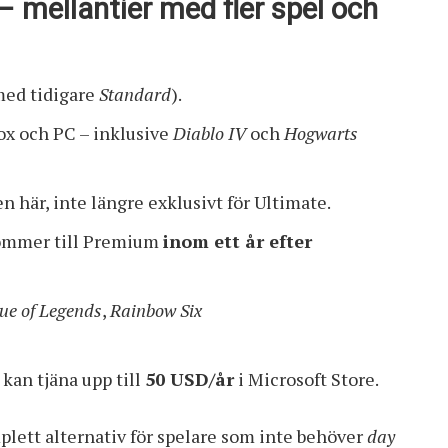
mellantier med fler spel och
med tidigare
Standard
).
ox och PC – inklusive
Diablo IV
och
Hogwarts
n här, inte längre exklusivt för Ultimate.
kommer till Premium
inom ett år efter
ue of Legends
,
Rainbow Six
an tjäna upp till
50 USD/år
i Microsoft Store.
lett alternativ för spelare som inte behöver
day