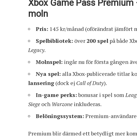
Xbox Game Pass Premium – 
moln
Pris:
145 kr/månad (oförändrat jämfört 
Spelbibliotek:
över
200 spel
på både Xb
Legacy
.
Molnspel:
ingår nu för första gången äve
Nya spel:
alla Xbox-publicerade titlar 
lansering
(dock ej
Call of Duty
).
In-game perks:
bonusar i spel som
Leag
Siege
och
Warzone
inkluderas.
Belöningssystem:
Premium-användare k
Premium blir därmed ett betydligt mer komp