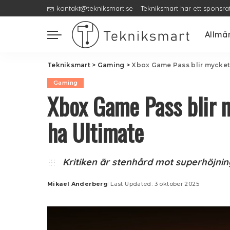
kontakt@tekniksmart.se
Tekniksmart har ett sponsra
Allmä
Tekniksmart
>
Gaming
>
Xbox Game Pass blir mycket 
Gaming
Xbox Game Pass blir m
ha Ultimate
Kritiken är stenhård mot superhöjnin
Mikael Anderberg
Last Updated: 3 oktober 2025
Posted
by