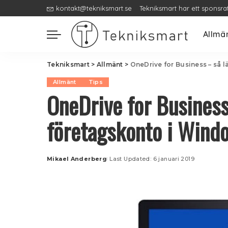
kontakt@tekniksmart.se
Tekniksmart har ett sponsra
Allmä
Tekniksmart
>
Allmänt
>
OneDrive for Business – så l
Allmänt
Tips
OneDrive for Business 
företagskonto i Wind
Mikael Anderberg
Last Updated: 6 januari 2019
Posted
by