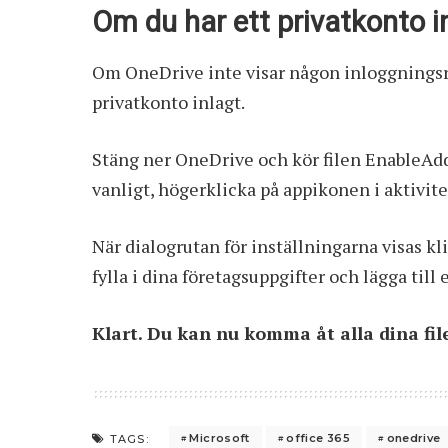
Om du har ett privatkonto in
Om OneDrive inte visar någon inloggningsr
privatkonto inlagt.
Stäng ner OneDrive och kör filen EnableAd
vanligt, högerklicka på appikonen i aktivitet
När dialogrutan för inställningarna visas kl
fylla i dina företagsuppgifter och lägga til
Klart. Du kan nu komma åt alla dina fil
Microsoft
office 365
onedrive
TAGS: