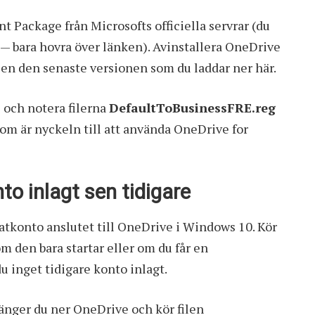
nt Package
från Microsofts officiella servrar (du
 — bara hovra över länken). Avinstallera OneDrive
a sen den senaste versionen som du
laddar ner här
.
s och notera filerna
DefaultToBusinessFRE.reg
 som är nyckeln till att använda OneDrive for
to inlagt sen tidigare
vatkonto anslutet till OneDrive i Windows 10. Kör
 den bara startar eller om du får en
u inget tidigare konto inlagt.
stänger du ner OneDrive och kör filen