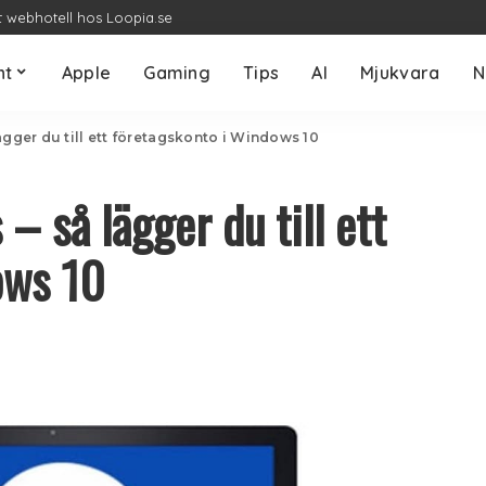
t webhotell hos Loopia.se
nt
Apple
Gaming
Tips
AI
Mjukvara
N
ägger du till ett företagskonto i Windows 10
– så lägger du till ett
ows 10