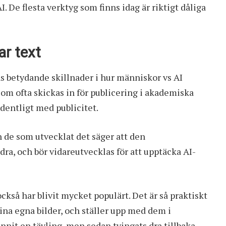
. De flesta verktyg som finns idag är riktigt dåliga
ar text
ns betydande skillnader i hur människor vs AI
som ofta skickas in för publicering i akademiska
rdentligt med publicitet.
n de som utvecklat det säger att den
a, och bör vidareutvecklas för att upptäcka AI-
ckså har blivit mycket populärt. Det är så praktiskt
 sina egna bilder, och ställer upp med dem i
vunnit en tävling, men sedan tvingats dra tillbaka