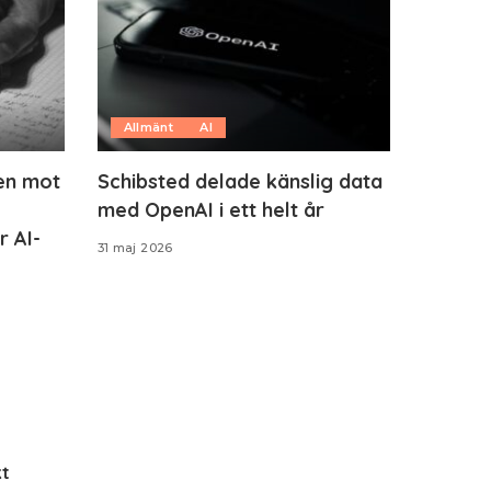
Allmänt
AI
ten mot
Schibsted delade känslig data
med OpenAI i ett helt år
r AI-
31 maj 2026
t