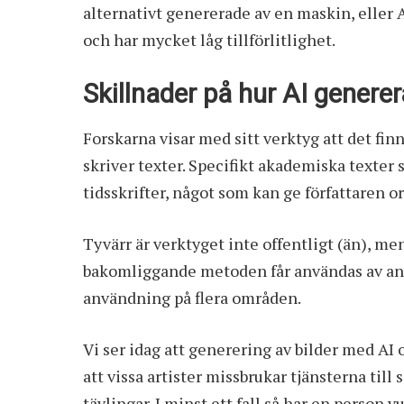
alternativt genererade av en maskin, eller AI
och har mycket låg tillförlitlighet.
Skillnader på hur AI generer
Forskarna visar med sitt verktyg att det fin
skriver texter. Specifikt akademiska texter 
tidsskrifter, något som kan ge författaren o
Tyvärr är verktyget inte offentligt (än), me
bakomliggande metoden får användas av andr
användning på flera områden.
Vi ser idag att generering av bilder med AI o
att vissa artister missbrukar tjänsterna till
tävlingar. I minst ett fall så har en person 