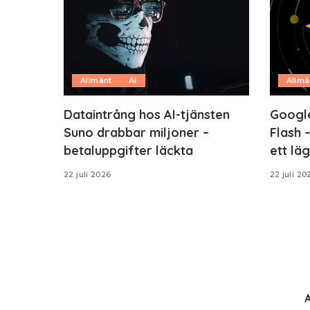
Allmänt
AI
Allmä
Dataintrång hos AI-tjänsten
Google
Suno drabbar miljoner –
Flash –
betaluppgifter läckta
ett läg
22 juli 2026
22 juli 20
A