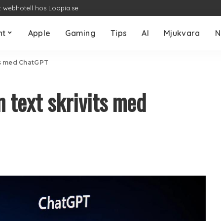
t webhotell hos Loopia.se
nt
Apple
Gaming
Tips
AI
Mjukvara
N
its med ChatGPT
n text skrivits med