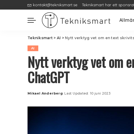
kontakt@tekniksmart.se
Tekniksmart har ett sponsra
Allmä
Tekniksmart
>
AI
>
Nytt verktyg vet om en text skriv
AI
Nytt verktyg vet om e
ChatGPT
Mikael Anderberg
Last Updated: 10 juni 2023
Posted
by