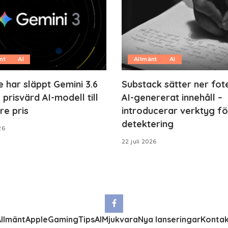
nt
AI
Allmänt
AI
 har släppt Gemini 3.6
Substack sätter ner fo
 prisvärd AI-modell till
AI-genererat innehåll –
re pris
introducerar verktyg fö
detektering
26
22 juli 2026
llmänt
Apple
Gaming
Tips
AI
Mjukvara
Nya lanseringar
Kontak