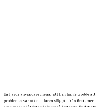
En fjärde användare menar att hen länge trodde att
problemet var att ena luren släppte från örat, men
även med väl åtsittande lurar så fortsatte
ljudet att