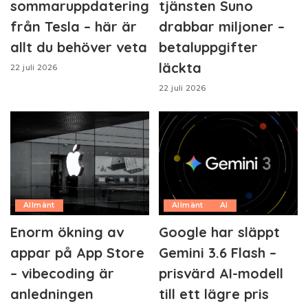
sommaruppdatering
tjänsten Suno
från Tesla – här är
drabbar miljoner –
allt du behöver veta
betaluppgifter
läckta
22 juli 2026
22 juli 2026
Allmänt
Allmänt
AI
Enorm ökning av
Google har släppt
appar på App Store
Gemini 3.6 Flash –
– vibecoding är
prisvärd AI-modell
anledningen
till ett lägre pris