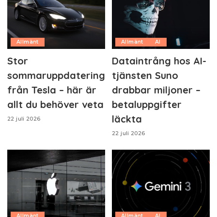
Allmänt
Allmänt
AI
Stor
Dataintrång hos AI-
sommaruppdatering
tjänsten Suno
från Tesla – här är
drabbar miljoner –
allt du behöver veta
betaluppgifter
läckta
22 juli 2026
22 juli 2026
Allmänt
Allmänt
AI