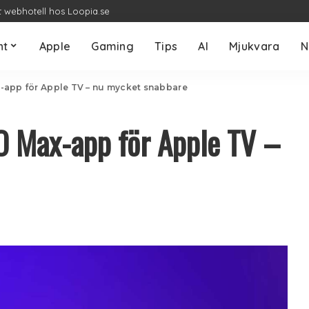
t webhotell hos Loopia.se
nt
Apple
Gaming
Tips
AI
Mjukvara
N
-app för Apple TV – nu mycket snabbare
O Max-app för Apple TV –