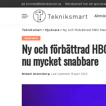
kontakt@tekniksmart.se
Tekniksmart har ett sponsra
Allmä
Tekniksmart
>
Mjukvara
>
Ny och förbättrad HBO Max
Mjukvara
Ny och förbättrad HB
nu mycket snabbare
Mikael Anderberg
Last Updated: 8 april 2022
Posted
by