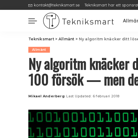
kontakt@tekniksmart.se
Tekniksmart har ett sponsra
Allmä
Tekniksmart
>
Allmänt
>
Ny algoritm knäcker ditt lös
Allmänt
Ny algoritm knäcker d
100 försök — men det 
Mikael Anderberg
Last Updated: 6 februari 2018
Posted
by