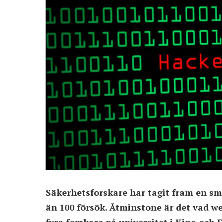
Säkerhetsforskare har tagit fram en sm
än 100 försök. Åtminstone är det vad w
fyra forskare på universitet i Kina och 