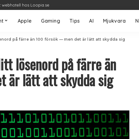
t webhotell hos Loopia.se
nt
Apple
Gaming
Tips
AI
Mjukvara
N
enord på färre än 100 försök — men det är lätt att skydda sig
itt lösenord på färre än
är lätt att skydda sig