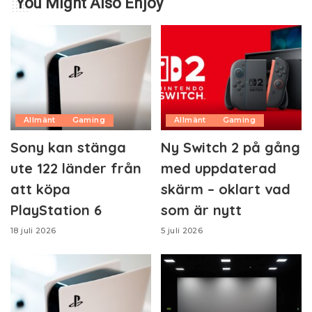
You Might Also Enjoy
Allmänt
Gaming
Allmänt
Gaming
Sony kan stänga
Ny Switch 2 på gång
ute 122 länder från
med uppdaterad
att köpa
skärm – oklart vad
PlayStation 6
som är nytt
18 juli 2026
5 juli 2026