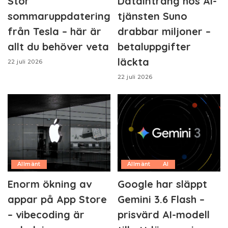
Stor
Dataintrång hos AI-
sommaruppdatering
tjänsten Suno
från Tesla – här är
drabbar miljoner –
allt du behöver veta
betaluppgifter
läckta
22 juli 2026
22 juli 2026
Allmänt
Allmänt
AI
Enorm ökning av
Google har släppt
appar på App Store
Gemini 3.6 Flash –
– vibecoding är
prisvärd AI-modell