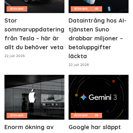
Allmänt
Allmänt
AI
Stor
Dataintrång hos AI-
sommaruppdatering
tjänsten Suno
från Tesla – här är
drabbar miljoner –
allt du behöver veta
betaluppgifter
läckta
22 juli 2026
22 juli 2026
Allmänt
Allmänt
AI
Enorm ökning av
Google har släppt