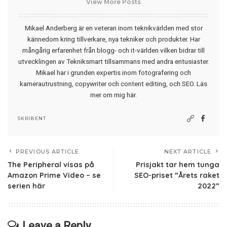
View More Posts
Mikael Anderberg är en veteran inom teknikvärlden med stor
kännedom kring tillverkare, nya tekniker och produkter. Har
mångårig erfarenhet från blogg- och it-världen vilken bidrar till
utvecklingen av Tekniksmart tillsammans med andra entusiaster.
Mikael har i grunden expertis inom fotografering och
kamerautrustning, copywriter och content editing, och SEO.
Läs
mer om mig här
.
SKRIBENT
PREVIOUS ARTICLE
NEXT ARTICLE
The Peripheral visas på
Prisjakt tar hem tunga
Amazon Prime Video – se
SEO-priset ”Årets raket
serien här
2022”
Leave a Reply