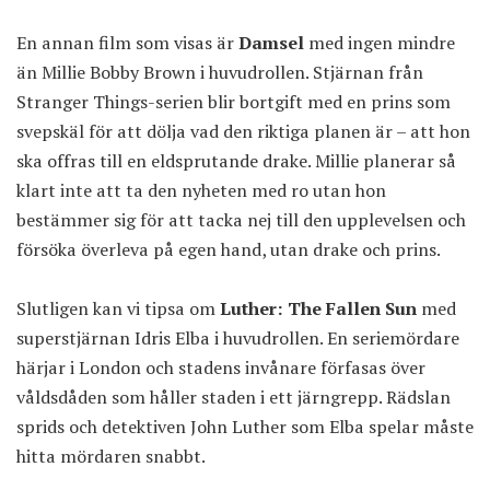
En annan film som visas är
Damsel
med ingen mindre
än Millie Bobby Brown i huvudrollen. Stjärnan från
Stranger Things-serien blir bortgift med en prins som
svepskäl för att dölja vad den riktiga planen är – att hon
ska offras till en eldsprutande drake. Millie planerar så
klart inte att ta den nyheten med ro utan hon
bestämmer sig för att tacka nej till den upplevelsen och
försöka överleva på egen hand, utan drake och prins.
Slutligen kan vi tipsa om
Luther: The Fallen Sun
med
superstjärnan Idris Elba i huvudrollen. En seriemördare
härjar i London och stadens invånare förfasas över
våldsdåden som håller staden i ett järngrepp. Rädslan
sprids och detektiven John Luther som Elba spelar måste
hitta mördaren snabbt.