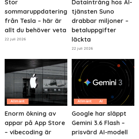
Stor
Dataintrång hos AI-
sommaruppdatering
tjänsten Suno
från Tesla – här är
drabbar miljoner –
allt du behöver veta
betaluppgifter
läckta
22 juli 2026
22 juli 2026
Allmänt
Allmänt
AI
Enorm ökning av
Google har släppt
appar på App Store
Gemini 3.6 Flash –
– vibecoding är
prisvärd AI-modell