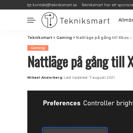
kontakt@tekniksmart.se
Tekniksmart har ett sponsra
Allmä
Tekniksmart
>
Gaming
>
Nattläge på gång till Xbox –
Gaming
Nattläge på gång till
Mikael Anderberg
Last Updated: 7 augusti 2021
Posted
by