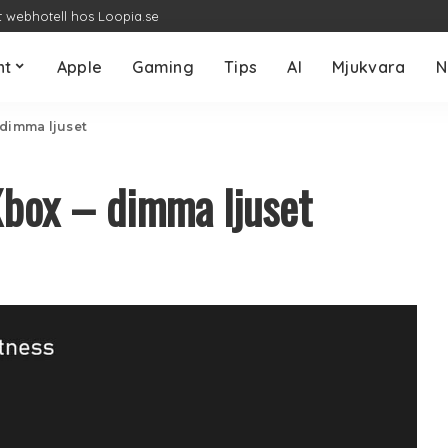
t webhotell hos Loopia.se
nt
Apple
Gaming
Tips
AI
Mjukvara
N
 dimma ljuset
 Xbox – dimma ljuset