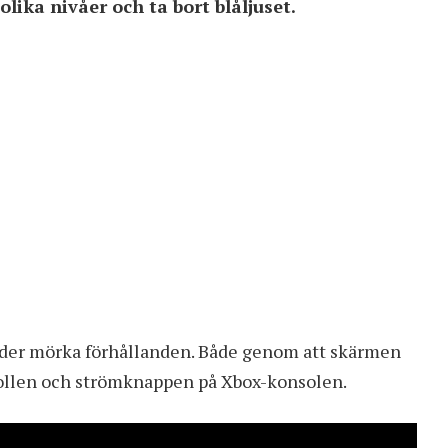
ika nivåer och ta bort blåljuset.
under mörka förhållanden. Både genom att skärmen
ollen och strömknappen på Xbox-konsolen.