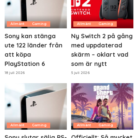
Allmänt
Gaming
Allmänt
Gaming
Sony kan stänga
Ny Switch 2 på gång
ute 122 länder från
med uppdaterad
att köpa
skärm – oklart vad
PlayStation 6
som är nytt
18 juli 2026
5 juli 2026
Allmänt
Gaming
Allmänt
Gaming
Sony slutar sälja PS-
Officiellt: Så mycket