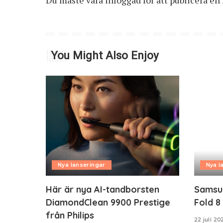
Du måste vara
inloggad
för att publicera e
You Might Also Enjoy
Nya lanseringar
Nya l
Här är nya AI-tandborsten
Samsun
DiamondClean 9900 Prestige
Fold 8
från Philips
22 juli 20