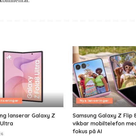
n kommentar.
anseringar
Nya lanseringar
g lanserar Galaxy Z
Samsung Galaxy Z Flip 8
 Ultra
vikbar mobiltelefon me
fokus på AI
26