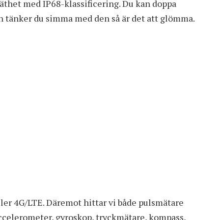
täthet med IP68-klassificering. Du kan doppa
n tänker du simma med den så är det att glömma.
ler 4G/LTE. Däremot hittar vi både pulsmätare
accelerometer, gyroskop, tryckmätare, kompass,