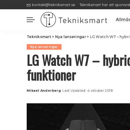
kontakt@tekniksmart.se
Tekniksmart har ett sponsra
Allmä
Tekniksmart
>
Nya lanseringar
>
LG Watch W7 – hybr
Nya lanseringar
LG Watch W7 – hybri
funktioner
Mikael Anderberg
Last Updated: 4 oktober 2018
Posted
by