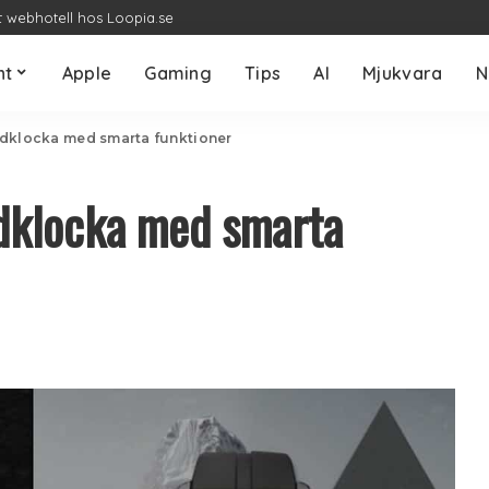
t webhotell hos Loopia.se
nt
Apple
Gaming
Tips
AI
Mjukvara
N
idklocka med smarta funktioner
dklocka med smarta