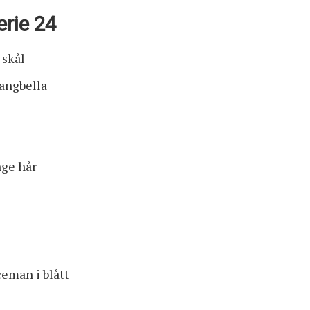
erie 24
 skål
langbella
nge hår
eman i blått