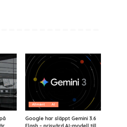
Allmänt
AI
 på
Google har släppt Gemini 3.6
är
Flash – prisvärd AI-modell till