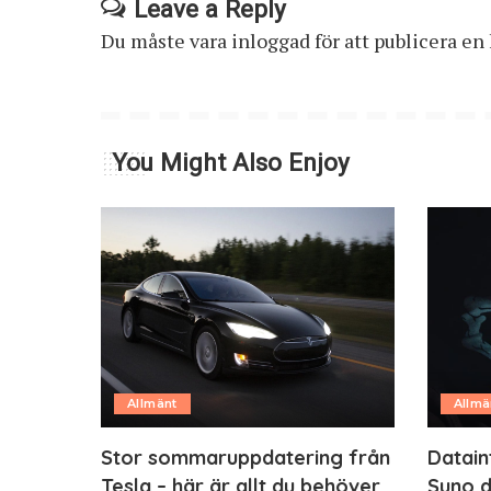
Leave a Reply
Du måste vara
inloggad
för att publicera e
You Might Also Enjoy
Allmänt
Allmä
Stor sommaruppdatering från
Datain
Tesla – här är allt du behöver
Suno d