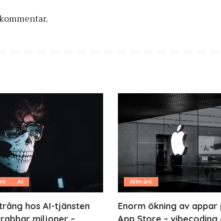
n kommentar.
nt
AI
Allmänt
trång hos AI-tjänsten
Enorm ökning av appar
rabbar miljoner –
App Store – vibecoding 