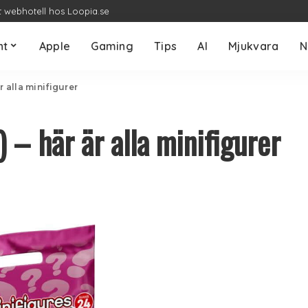
t webhotell hos Loopia.se
nt
Apple
Gaming
Tips
AI
Mjukvara
N
r alla minifigurer
 – här är alla minifigurer