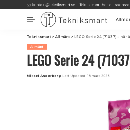
kontakt@tekniksmart.se
Tekniksmart har ett sponsra
Allmä
Tekniksmart
>
Allmänt
>
LEGO Serie 24 (71037) – här ä
Allmänt
LEGO Serie 24 (71037)
Mikael Anderberg
Last Updated: 18 mars 2023
Posted
by