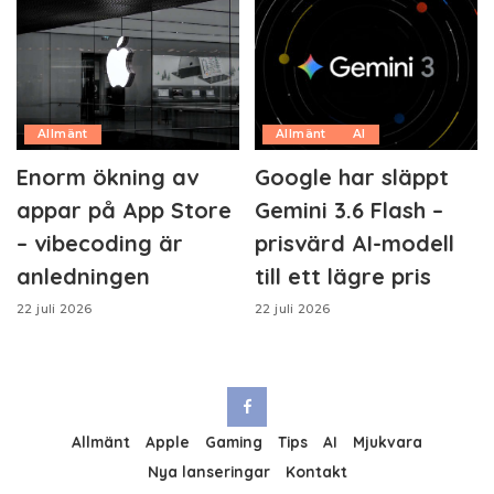
Allmänt
Allmänt
AI
Enorm ökning av
Google har släppt
appar på App Store
Gemini 3.6 Flash –
– vibecoding är
prisvärd AI-modell
anledningen
till ett lägre pris
22 juli 2026
22 juli 2026
Allmänt
Apple
Gaming
Tips
AI
Mjukvara
Nya lanseringar
Kontakt