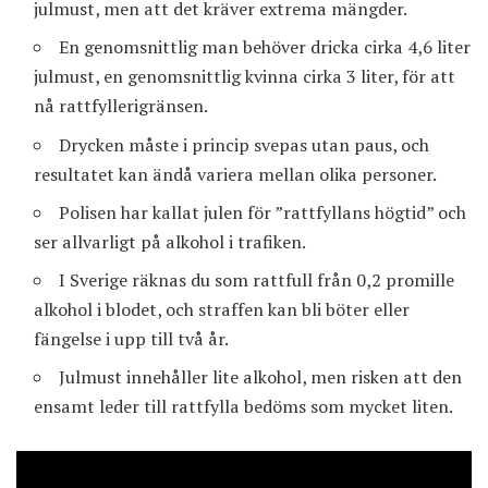
julmust, men att det kräver extrema mängder.
En genomsnittlig man behöver dricka cirka 4,6 liter
julmust, en genomsnittlig kvinna cirka 3 liter, för att
nå rattfyllerigränsen.
Drycken måste i princip svepas utan paus, och
resultatet kan ändå variera mellan olika personer.
Polisen har kallat julen för ”rattfyllans högtid” och
ser allvarligt på alkohol i trafiken.
I Sverige räknas du som rattfull från 0,2 promille
alkohol i blodet, och straffen kan bli böter eller
fängelse i upp till två år.
Julmust innehåller lite alkohol, men risken att den
ensamt leder till rattfylla bedöms som mycket liten.