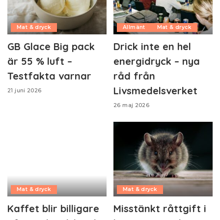
Mat & dryck
Allmänt
Mat & dryck
GB Glace Big pack
Drick inte en hel
är 55 % luft –
energidryck – nya
Testfakta varnar
råd från
Livsmedelsverket
21 juni 2026
26 maj 2026
Mat & dryck
Mat & dryck
Kaffet blir billigare
Misstänkt råttgift i