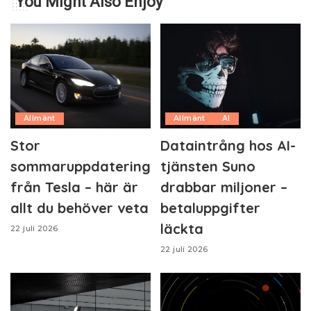
You Might Also Enjoy
Allmänt
Allmänt
AI
Stor
Dataintrång hos AI-
sommaruppdatering
tjänsten Suno
från Tesla – här är
drabbar miljoner –
allt du behöver veta
betaluppgifter
läckta
22 juli 2026
22 juli 2026