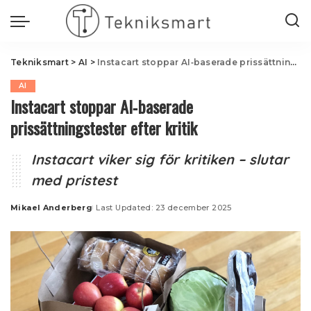
Tekniksmart
>
AI
>
Instacart stoppar AI‑baserade prissättningstester efter kritik
AI
Instacart stoppar AI‑baserade
prissättningstester efter kritik
Instacart viker sig för kritiken – slutar
med pristest
Mikael Anderberg
Last Updated: 23 december 2025
Posted
by