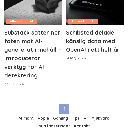
Allmänt
AI
Allmänt
AI
Substack sätter ner
Schibsted delade
foten mot AI-
känslig data med
genererat innehåll –
OpenAI i ett helt år
introducerar
31 maj 2026
verktyg för AI-
detektering
22 juli 2026
Allmänt
Apple
Gaming
Tips
AI
Mjukvara
Nya lanseringar
Kontakt