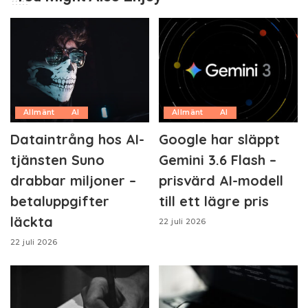
Allmänt
AI
Allmänt
AI
Dataintrång hos AI-
Google har släppt
tjänsten Suno
Gemini 3.6 Flash –
drabbar miljoner –
prisvärd AI-modell
betaluppgifter
till ett lägre pris
läckta
22 juli 2026
22 juli 2026