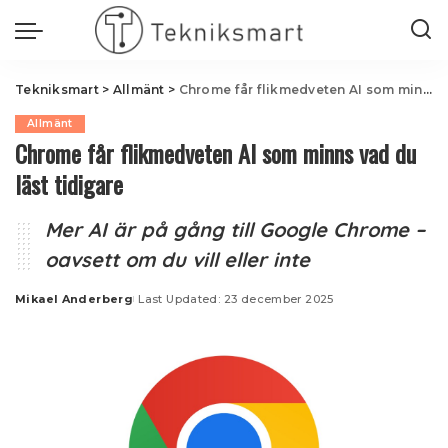
Tekniksmart
>
Allmänt
>
Chrome får flikmedveten AI som minns vad du läst tidigare
Allmänt
Chrome får flikmedveten AI som minns vad du
läst tidigare
Mer AI är på gång till Google Chrome –
oavsett om du vill eller inte
Mikael Anderberg
Last Updated: 23 december 2025
Posted
by