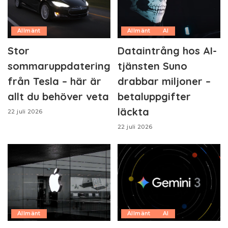
Allmänt
Allmänt
AI
Stor
Dataintrång hos AI-
sommaruppdatering
tjänsten Suno
från Tesla – här är
drabbar miljoner –
allt du behöver veta
betaluppgifter
läckta
22 juli 2026
22 juli 2026
Allmänt
Allmänt
AI