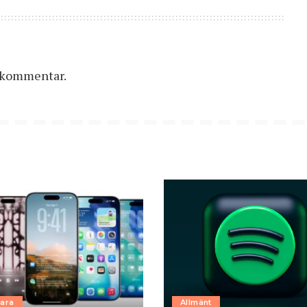
n kommentar.
ara
Allmänt