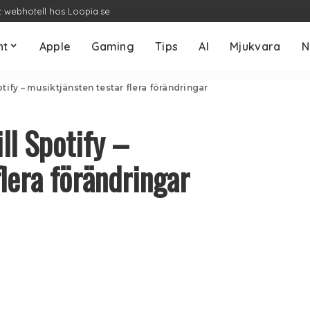
t webhotell hos Loopia.se
nt
Apple
Gaming
Tips
AI
Mjukvara
N
tify – musiktjänsten testar flera förändringar
ll Spotify –
lera förändringar