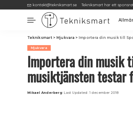
kontakt@tekniksmart.se
Tekniksmart har ett sponsra
Allmä
Tekniksmart
>
Mjukvara
>
Importera din musik till Spo
Mjukvara
Importera din musik ti
musiktjänsten testar f
Mikael Anderberg
Last Updated: 1 december 2018
Posted
by