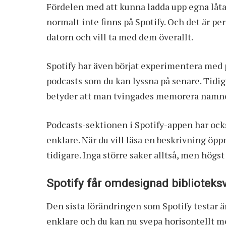
Fördelen med att kunna ladda upp egna låtar 
normalt inte finns på Spotify. Och det är p
datorn och vill ta med dem överallt.
Spotify har även börjat experimentera med 
podcasts som du kan lyssna på senare. Tidiga
betyder att man tvingades memorera namnet
Podcasts-sektionen i Spotify-appen har ock
enklare. När du vill läsa en beskrivning öpp
tidigare. Inga större saker alltså, men hög
Spotify får omdesignad biblioteks
Den sista förändringen som
Spotify
testar ä
enklare och du kan nu svepa horisontellt mel