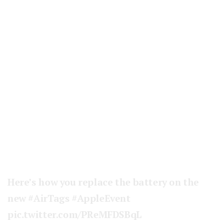
Here’s how you replace the battery on the
new
#AirTags
#AppleEvent
pic.twitter.com/PReMFDSBqL