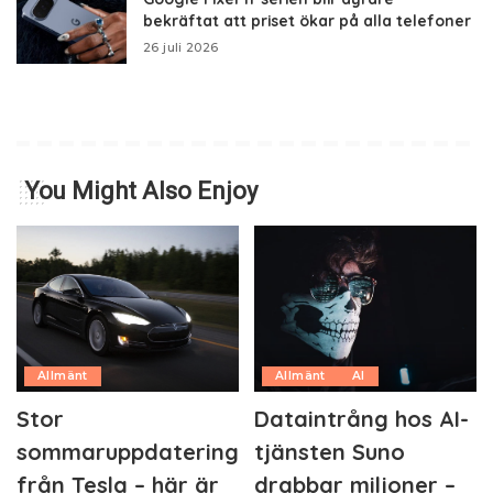
bekräftat att priset ökar på alla telefoner
26 juli 2026
You Might Also Enjoy
Allmänt
Allmänt
AI
Stor
Dataintrång hos AI-
sommaruppdatering
tjänsten Suno
från Tesla – här är
drabbar miljoner –