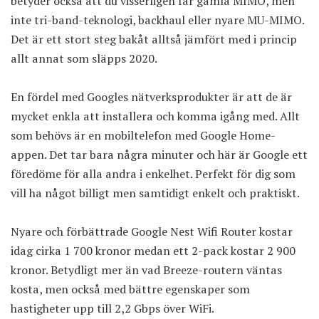
betyder också att du visserligen får gamla MIMO, men
inte tri-band-teknologi, backhaul eller nyare MU-MIMO.
Det är ett stort steg bakåt alltså jämfört med i princip
allt annat som släpps 2020.
En fördel med Googles nätverksprodukter är att de är
mycket enkla att
installera och komma igång med
. Allt
som behövs är en mobiltelefon med Google Home-
appen. Det tar bara några minuter och här är Google ett
föredöme för alla andra i enkelhet. Perfekt för dig som
vill ha något billigt men samtidigt enkelt och praktiskt.
Nyare och förbättrade Google Nest Wifi Router kostar
idag
cirka 1 700 kronor
medan ett
2-pack kostar 2 900
kronor
. Betydligt mer än vad Breeze-routern väntas
kosta, men också med bättre egenskaper som
hastigheter upp till 2,2 Gbps över WiFi.