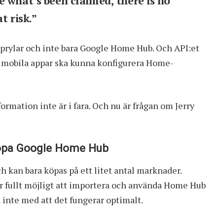
 what’s been claimed, there is no
t risk.”
a prylar och inte bara Google Home Hub. Och API:et
 mobila appar ska kunna konfigurera Home-
rmation inte är i fara. Och nu är frågan om Jerry
köpa Google Home Hub
h kan bara köpas på ett litet antal marknader.
är fullt möjligt att importera och använda Home Hub
 inte med att det fungerar optimalt.