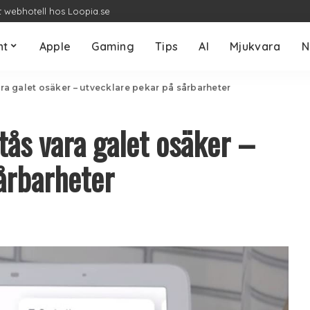
t webhotell hos Loopia.se
nt
Apple
Gaming
Tips
AI
Mjukvara
N
 galet osäker – utvecklare pekar på sårbarheter
ås vara galet osäker –
årbarheter