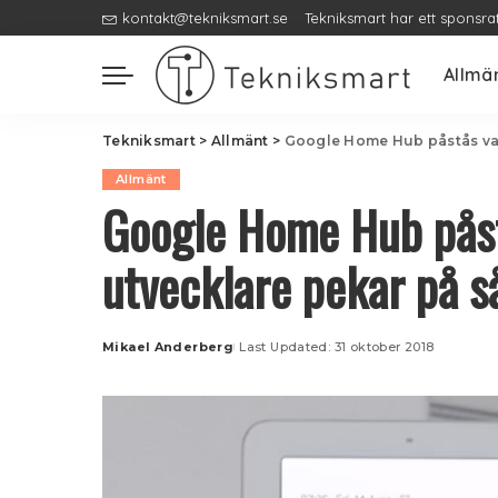
kontakt@tekniksmart.se
Tekniksmart har ett sponsra
Allmä
Tekniksmart
>
Allmänt
>
Google Home Hub påstås vara
Allmänt
Google Home Hub påst
utvecklare pekar på s
Mikael Anderberg
Last Updated: 31 oktober 2018
Posted
by