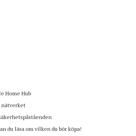
gle Home Hub
a nätverket
s säkerhetspåståenden
n du läsa om vilken du bör köpa!