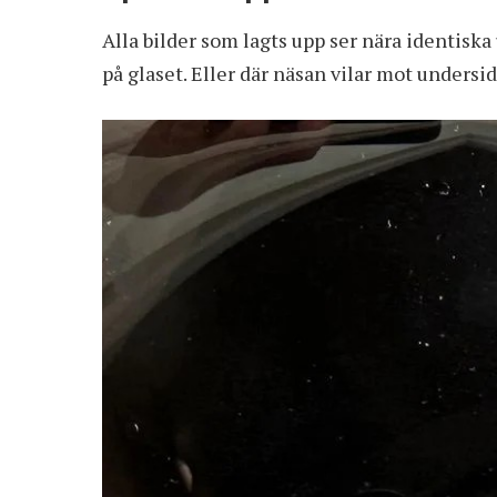
Alla bilder som lagts upp ser nära identiska u
på glaset. Eller där näsan vilar mot undersi