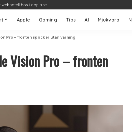
t webhotell hos Loopia.se
nt
Apple
Gaming
Tips
AI
Mjukvara
N
n Pro – fronten spricker utan varning
e Vision Pro – fronten