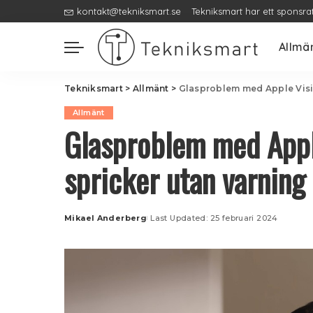
kontakt@tekniksmart.se
Tekniksmart har ett sponsra
Allmä
Tekniksmart
>
Allmänt
>
Glasproblem med Apple Visio
Allmänt
Glasproblem med Appl
spricker utan varning
Mikael Anderberg
Last Updated: 25 februari 2024
Posted
by