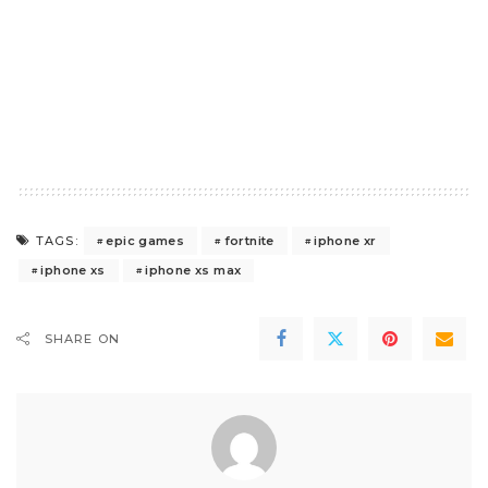
epic games
fortnite
iphone xr
TAGS:
iphone xs
iphone xs max
SHARE ON