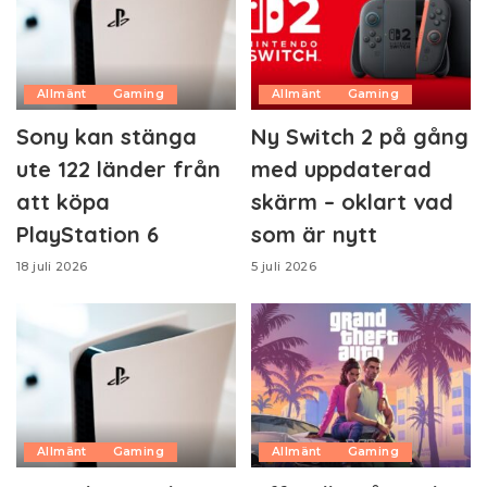
Allmänt
Gaming
Allmänt
Gaming
Sony kan stänga
Ny Switch 2 på gång
ute 122 länder från
med uppdaterad
att köpa
skärm – oklart vad
PlayStation 6
som är nytt
18 juli 2026
5 juli 2026
Allmänt
Gaming
Allmänt
Gaming