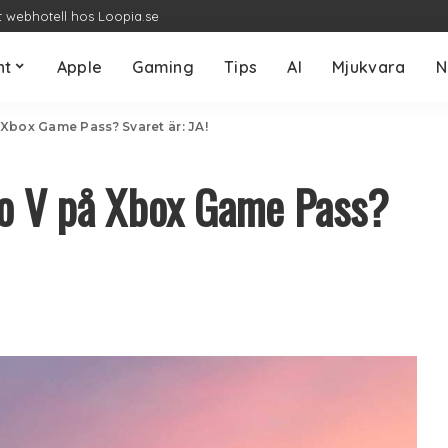
t webhotell hos Loopia.se
nt
Apple
Gaming
Tips
AI
Mjukvara
N
 Xbox Game Pass? Svaret är: JA!
to V på Xbox Game Pass?