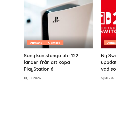
Allmänt
Gaming
Allmä
Sony kan stänga ute 122
Ny Swi
länder från att köpa
uppdat
PlayStation 6
vad so
18 juli 2026
5 juli 202