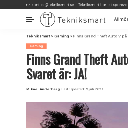
kontakt@tekniksmart.se
Tekniksmart har ett sponsra
Allmä
Tekniksmart
>
Gaming
>
Finns Grand Theft Auto V på
Gaming
Finns Grand Theft Au
Svaret är: JA!
Mikael Anderberg
Last Updated: 9 juli 2023
Posted
by