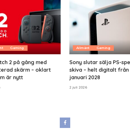
nt
Gaming
Allmänt
Gaming
tch 2 på gång med
Sony slutar sälja PS-spe
erad skärm – oklart
skiva – helt digitalt från
m är nytt
januari 2028
6
2 juli 2026