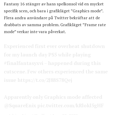
Fantasy 16 stänger av hans spelkonsol vid en mycket
specifik scen, och bara i grafikläget ”Graphics mode”.
Flera andra användare på Twitter bekräftar att de
drabbats av samma problem. Grafikläget ”Frame rate
mode” verkar inte vara påverkat.
Experienced first ever overheat shutdown
for my launch day PS5 while playing
#finalfantasyxvi
– happened during this
cutscene. Few others experienced the same
issue
https://t.co/2J88S78Qej
Apparently only Graphics mode affected
@SquareEnix
pic.twitter.com/kRlokl5gHF