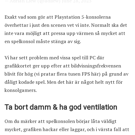
— Adrian Liew (@adliew)
June 28, 2023
Exakt vad som gör att Playstation 5-konsolerna
överhettar i just den scenen vet vi inte. Normalt ska det
inte vara möjligt att pressa upp värmen så mycket att
en spelkonsol måste stänga av sig.
Vi har sett problem med vissa spel till PC där
grafikkortet ger upp efter att bildvisningsfrekvensen
blivit för hög (vi pratar flera tusen FPS här) på grund av
dåligt kodade spel. Men det här är något helt nytt för
konsolgamers.
Ta bort damm & ha god ventilation
Om du märker att spelkonsolen börjar låta väldigt
mycket, grafiken hackar eller laggar, och i värsta fall att