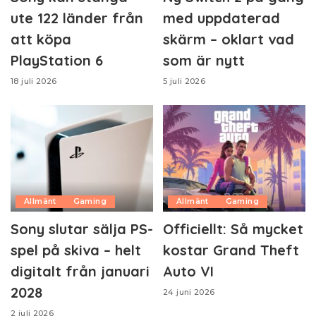
ute 122 länder från
med uppdaterad
att köpa
skärm – oklart vad
PlayStation 6
som är nytt
18 juli 2026
5 juli 2026
Allmänt
Gaming
Allmänt
Gaming
Sony slutar sälja PS-
Officiellt: Så mycket
spel på skiva – helt
kostar Grand Theft
digitalt från januari
Auto VI
2028
24 juni 2026
2 juli 2026