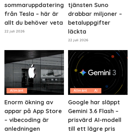
sommaruppdatering
tjänsten Suno
från Tesla – här är
drabbar miljoner –
allt du behöver veta
betaluppgifter
läckta
22 juli 2026
22 juli 2026
Allmänt
Allmänt
AI
Enorm ökning av
Google har släppt
appar på App Store
Gemini 3.6 Flash –
– vibecoding är
prisvärd AI-modell
anledningen
till ett lägre pris