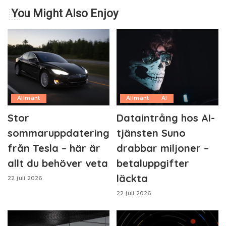
You Might Also Enjoy
Allmänt
Allmänt
AI
Stor
Dataintrång hos AI-
sommaruppdatering
tjänsten Suno
från Tesla – här är
drabbar miljoner –
allt du behöver veta
betaluppgifter
läckta
22 juli 2026
22 juli 2026