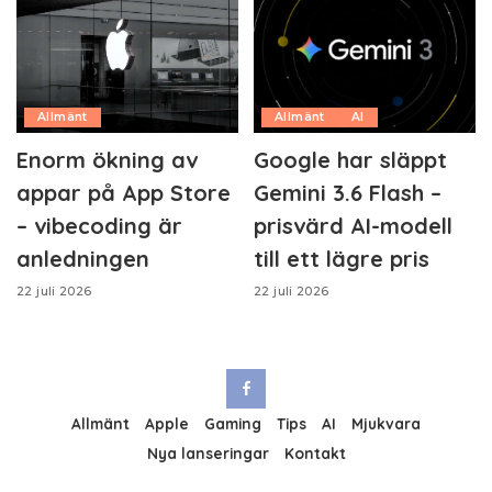
Allmänt
Allmänt
AI
Enorm ökning av
Google har släppt
appar på App Store
Gemini 3.6 Flash –
– vibecoding är
prisvärd AI-modell
anledningen
till ett lägre pris
22 juli 2026
22 juli 2026
Allmänt
Apple
Gaming
Tips
AI
Mjukvara
Nya lanseringar
Kontakt