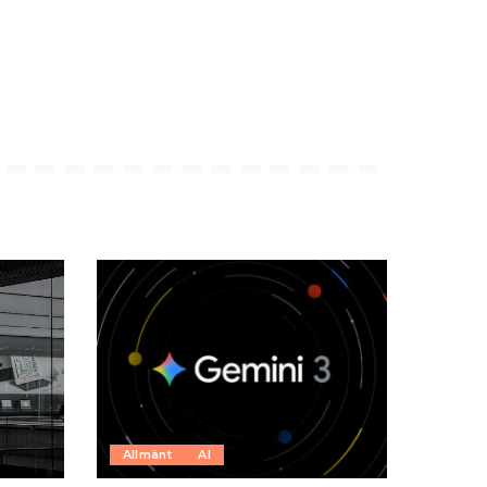
Allmänt
AI