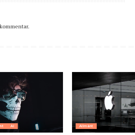
n kommentar.
nt
AI
Allmänt