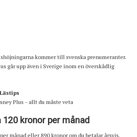
prishöjningarna kommer till svenska prenumeranter.
lus går upp även i Sverige inom en överskådlig
Lästips
ney Plus – allt du måste veta
a 120 kronor per månad
per månad eller 890 kronor om du betalar årsvis.