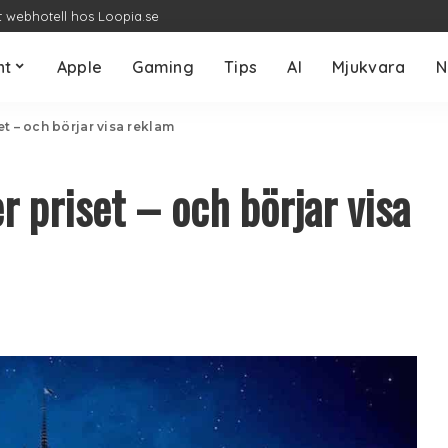
t webhotell hos Loopia.se
nt
Apple
Gaming
Tips
AI
Mjukvara
N
t – och börjar visa reklam
r priset – och börjar visa