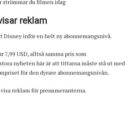
r strömmar du filmen idag
visar reklam
att Disney inför en helt ny abonnemangsnivå.
r 7,99 USD, alltså samma pris som
tora nyheten här är att tittarna måste stå ut med
umpriset för den dyrare abonnemangsnivån.
ch visa reklam för prenumeranterna.