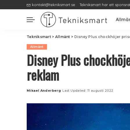
kontakt@tekniksmart.se
Tekniksmart har ett sponsra
Allmä
Tekniksmart
>
Allmänt
>
Disney Plus chockhöjer prise
Allmänt
Disney Plus chockhöje
reklam
Mikael Anderberg
Last Updated: 11 augusti 2022
Posted
by