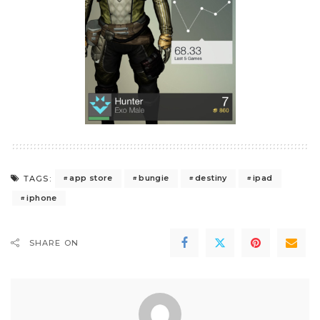
app store
bungie
destiny
ipad
TAGS:
iphone
SHARE ON