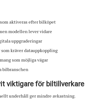
om aktiveras efter bilköpet
men modellen lever vidare
gitala uppgraderingar
r som kräver datauppkoppling
emang som möjliga vägar
la bilbranschen
 viktigare för biltillverkare
onellt underhåll ger mindre avkastning.