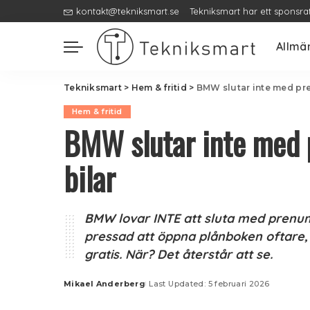
kontakt@tekniksmart.se
Tekniksmart har ett sponsra
Allmä
Tekniksmart
>
Hem & fritid
>
BMW slutar inte med pre
Hem & fritid
BMW slutar inte med 
bilar
BMW lovar INTE att sluta med prenume
pressad att öppna plånboken oftare,
gratis. När? Det återstår att se.
Mikael Anderberg
Last Updated: 5 februari 2026
Posted
by