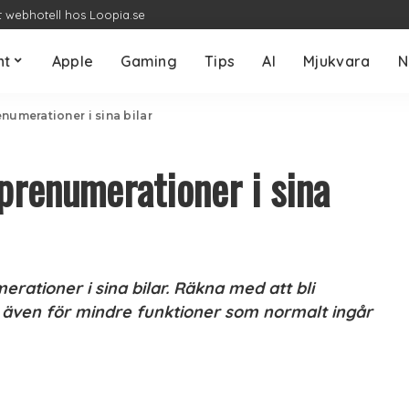
t webhotell hos Loopia.se
nt
Apple
Gaming
Tips
AI
Mjukvara
N
numerationer i sina bilar
prenumerationer i sina
rationer i sina bilar. Räkna med att bli
 även för mindre funktioner som normalt ingår